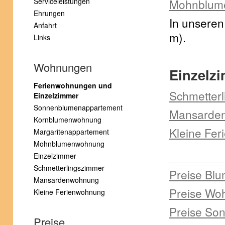
Serviceleistungen
Mohnblume
Ehrungen
In unseren
Anfahrt
m).
Links
Wohnungen
Einzelz
Ferienwohnungen und
Schmetterl
Einzelzimmer
Sonnenblumenappartement
Mansarden
Kornblumenwohnung
Kleine Fe
Margaritenappartement
Mohnblumenwohnung
Einzelzimmer
Schmetterlingszimmer
Preise Bl
Mansardenwohnung
Preise Wo
Kleine Ferienwohnung
Preise Son
Preise