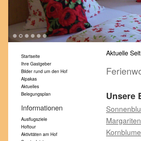
1
2
3
4
5
6
Aktuelle Sei
Startseite
Ihre Gastgeber
Ferienw
Bilder rund um den Hof
Alpakas
Aktuelles
Unsere
Belegungsplan
Informationen
Sonnenblu
Margariten
Ausflugsziele
Hoftour
Kornblume
Aktivitäten am Hof