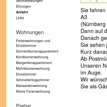
Serviceleistungen
Ehrungen
Sie fahren
Anfahrt
A3
Links
(Nürnberg 
Dann auf d
Wohnungen
Danach geh
Ferienwohnungen und
Sie sehen 
Einzelzimmer
Kurz danac
Sonnenblumenappartement
Kornblumenwohnung
Ab Postmün
Margaritenappartement
Unseren N
Mohnblumenwohnung
im Auge.
Einzelzimmer
Wir wünsch
Schmetterlingszimmer
Sie als Gä
Mansardenwohnung
Kleine Ferienwohnung
Preise