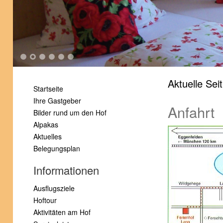
1
2
3
4
5
6
Aktuelle Sei
Startseite
Ihre Gastgeber
Anfahrt
Bilder rund um den Hof
Alpakas
Aktuelles
Belegungsplan
Informationen
Ausflugsziele
Hoftour
Aktivitäten am Hof