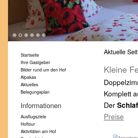
1
2
3
4
5
6
Aktuelle Sei
Startseite
Ihre Gastgeber
Kleine F
Bilder rund um den Hof
Alpakas
Doppelzim
Aktuelles
Komplett a
Belegungsplan
Der
Schla
Informationen
Preise
Ausflugsziele
Hoftour
Aktivitäten am Hof