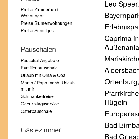
Leo Speer
Preise Zimmer und
Bayernpark
Wohnungen
Preise Blumenwohnungen
Erlebnispa
Preise Sonstiges
Caprima in
Außenanlag
Pauschalen
Mariakirch
Pauschal Angebote
Familienpauschale
Aldersbach
Urlaub mit Oma & Opa
Ortenburg,
Mama / Papa macht Urlaub
mit mir
Pfarrkirch
Schmankerlreise
Hügeln
Geburtstagsservice
Osterpauschale
Europarese
Bad Birnb
Gästezimmer
Bad Gries