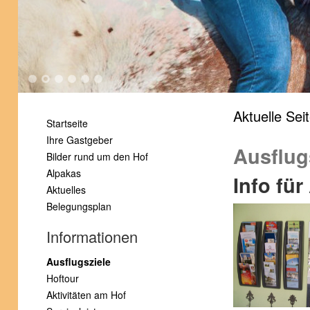
1
2
3
4
5
6
Aktuelle Sei
Startseite
Ihre Gastgeber
Ausflug
Bilder rund um den Hof
Alpakas
Info für
Aktuelles
Belegungsplan
Informationen
Ausflugsziele
Hoftour
Aktivitäten am Hof