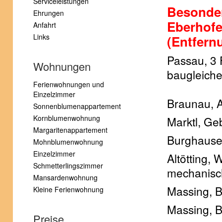
Serviceleistungen
Besonder
Ehrungen
Eberhofe
Anfahrt
Links
(Entfern
Passau, 3 
Wohnungen
baugleiche
Ferienwohnungen und
Einzelzimmer
Braunau, A
Sonnenblumenappartement
Kornblumenwohnung
Marktl, Ge
Margaritenappartement
Burghause
Mohnblumenwohnung
Einzelzimmer
Altötting,
Schmetterlingszimmer
mechanisc
Mansardenwohnung
Massing, 
Kleine Ferienwohnung
Massing, 
Preise